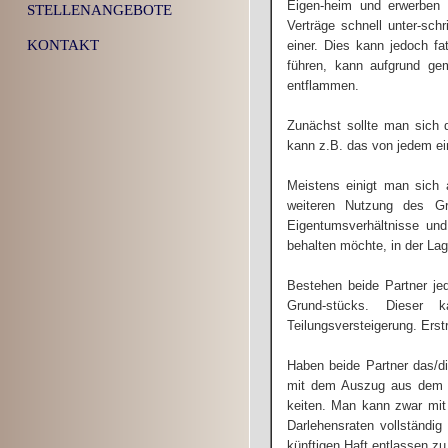
Eigen-heim und erwerben 
STELLENANGEBOTE
Verträge schnell unter-sch
KONTAKT
einer. Dies kann jedoch f
führen, kann aufgrund ge
entflammen.
Zunächst sollte man sich d
kann z.B. das von jedem ein
Meistens einigt man sich 
weiteren Nutzung des Gr
Eigentumsverhältnisse und
behalten möchte, in der La
Bestehen beide Partner jed
Grund-stücks. Dieser 
Teilungsversteigerung. Erst
Haben beide Partner das/di
mit dem Auszug aus dem Ob
keiten. Man kann zwar mit 
Darlehensraten vollständig
künftigen Haft entlassen zu